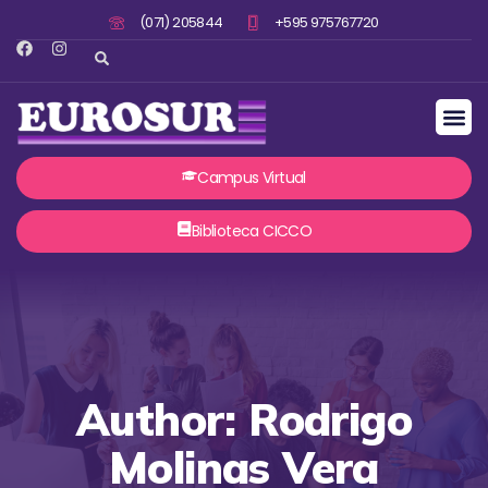
(071) 205844
+595 975767720
Campus Virtual
Biblioteca CICCO
Author:
Rodrigo
Molinas Vera