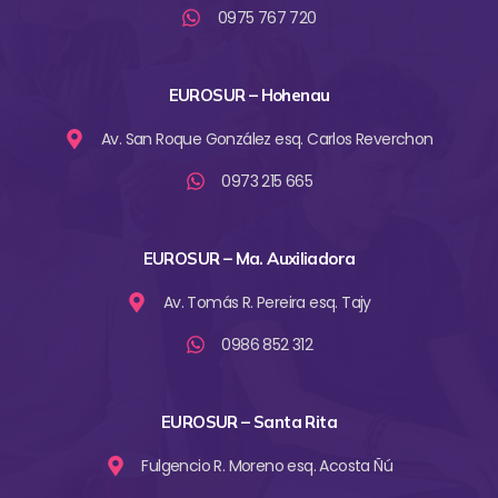
0975 767 720
EUROSUR – Hohenau
Av. San Roque González esq. Carlos Reverchon
0973 215 665
EUROSUR – Ma. Auxiliadora
Av. Tomás R. Pereira esq. Tajy
0986 852 312
EUROSUR – Santa Rita
Fulgencio R. Moreno esq. Acosta Ñú