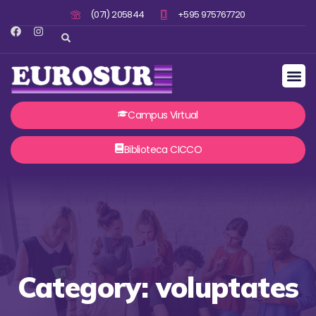
(071) 205844
+595 975767720
Campus Virtual
Biblioteca CICCO
Category: voluptates