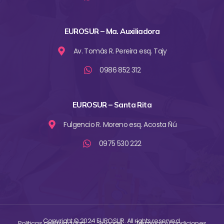
EUROSUR – Ma. Auxiliadora
Av. Tomás R. Pereira esq. Tajy
0986 852 312
EUROSUR – Santa Rita
Fulgencio R. Moreno esq. Acosta Ñú
0975 530 222
Copyright © 2024 EUROSUR. All rights reserved.
Politicas de Privacidad
Soporte
Tèrminos y condiciones