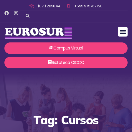
(071) 205844
+595 975767720
Campus Virtual
Biblioteca CICCO
Tag: Cursos