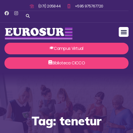
(071) 205844
+595 975767720
Campus Virtual
Biblioteca CICCO
Tag: tenetur